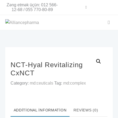
Skip
Zəng etmək üçün: 012 566-
to
12-68 / 055 770-80-89
content
NCT-Hyal Revitalizing
CxNCT
Category:
md:ceuticals
Tag:
md:complex
ADDITIONAL INFORMATION
REVIEWS (0)