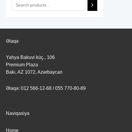
s
d
c
t
u
t
s
c
s
t
Əlaqə
s
Yahya Bakuvi küç., 106
Premium Plaza
Bakı, AZ 1072, Azərbaycan
Əlaqə: 012 566-12-68 / 055 770-80-89
Naviqasiya
Home