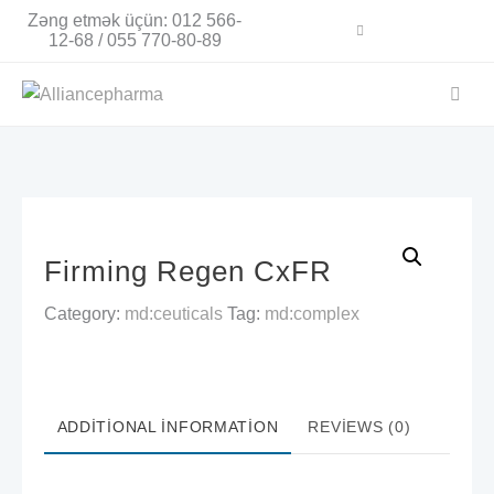
Skip
Zəng etmək üçün: 012 566-
to
12-68 / 055 770-80-89
content
Firming Regen CxFR
Category:
md:ceuticals
Tag:
md:complex
ADDITIONAL INFORMATION
REVIEWS (0)