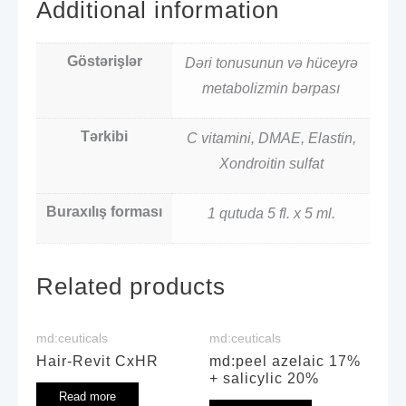
Additional information
Göstərişlər
Dəri tonusunun və hüceyrə
metabolizmin bərpası
Tərkibi
C vitamini, DMAE, Elastin,
Xondroitin sulfat
Buraxılış forması
1 qutuda 5 fl. x 5 ml.
Related products
md:ceuticals
md:ceuticals
Hair-Revit CxHR
md:peel azelaic 17%
+ salicylic 20%
Read more