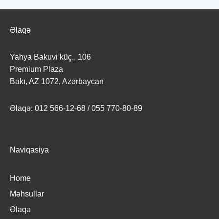
c
s
t
Əlaqə
s
Yahya Bakuvi küç., 106
Premium Plaza
Bakı, AZ 1072, Azərbaycan
Əlaqə: 012 566-12-68 / 055 770-80-89
Naviqasiya
Home
Məhsullar
Əlaqə