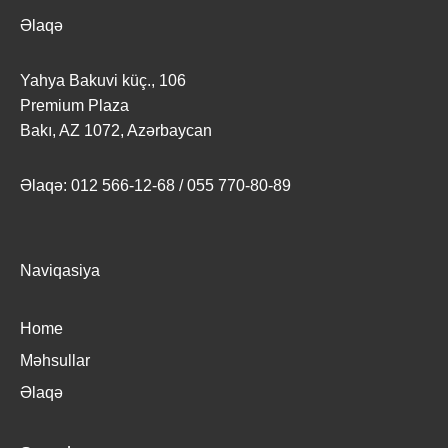
t
Əlaqə
s
Yahya Bakuvi küç., 106
Premium Plaza
Bakı, AZ 1072, Azərbaycan
Əlaqə: 012 566-12-68 / 055 770-80-89
Naviqasiya
Home
Məhsullar
Əlaqə